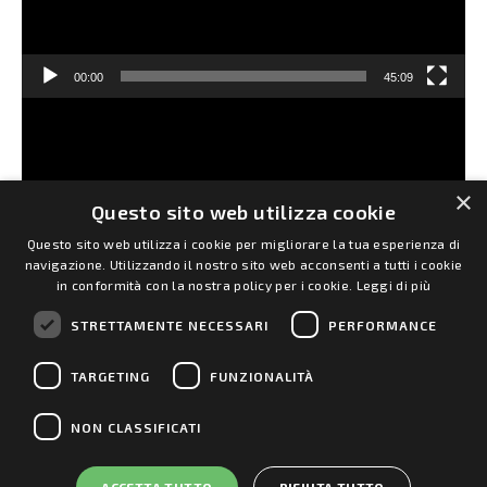
00:00
45:09
CLICCA QUI PER ANDARE ALLE SCHEDE
×
DIDATTICHE
Questo sito web utilizza cookie
Questo sito web utilizza i cookie per migliorare la tua esperienza di
navigazione. Utilizzando il nostro sito web acconsenti a tutti i cookie
in conformità con la nostra policy per i cookie.
Leggi di più
STRETTAMENTE NECESSARI
PERFORMANCE
TARGETING
CONTATTI
|
FUNZIONALITÀ
PRIVACY
|
COOKIES
NON CLASSIFICATI