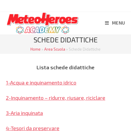
Salta
al
contenuto
MENU
SCHEDE DIDATTICHE
Home
»
Area Scuola
»
Schede Didattiche
Lista schede didattiche
1-Acqua e inquinamento idrico
2-Inquinamento – ridurre, riusare, riciclare
3-Aria inquinata
4-Tesori da preservare